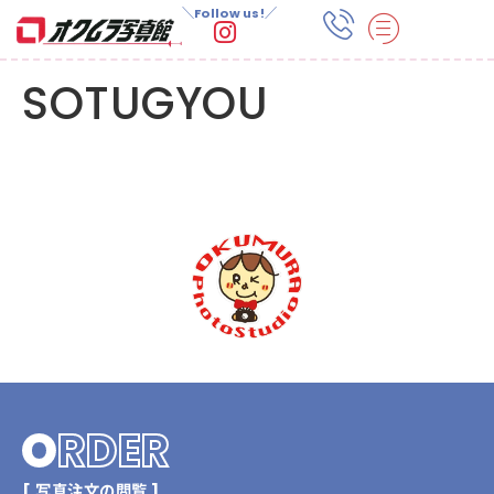
＼Follow us!／
SOTUGYOU
O
RDER
[ 写真注文の閲覧 ]