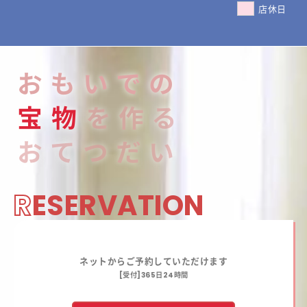
店休日
おもいでの
宝
物
を作る
おてつだい
R
ESERVATION
ネットからご予約していただけます
[受付]365日24時間