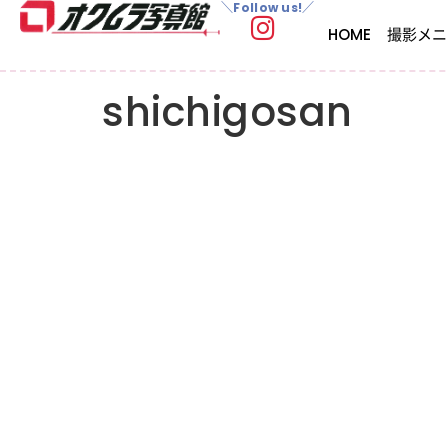
＼Follow us!／
HOME
撮影メニ
shichigosan