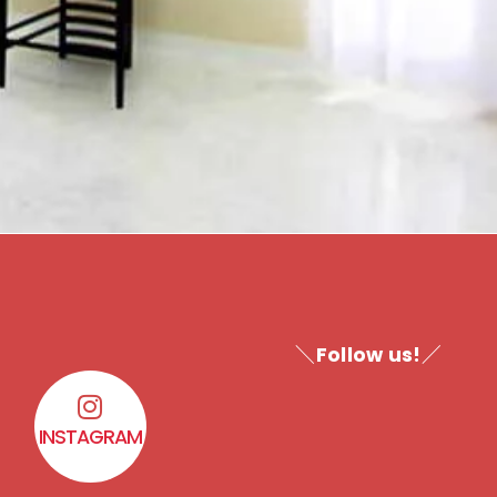
＼Follow us!／
INSTAGRAM