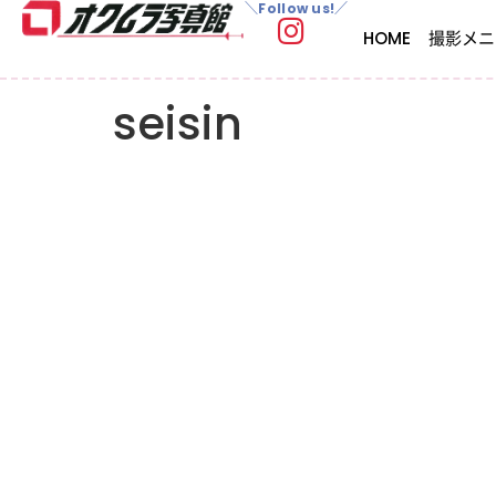
＼Follow us!／
HOME
撮影メニ
seisin