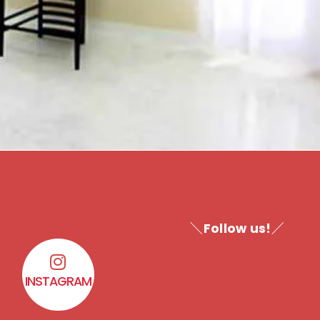
＼Follow us!／
INSTAGRAM