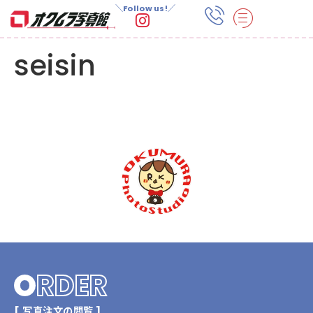
＼Follow us!／
seisin
O
RDER
[ 写真注文の閲覧 ]