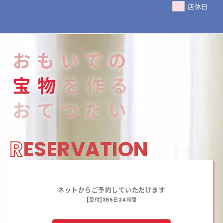
店休日
おもいでの
宝
物
を作る
おてつだい
R
ESERVATION
ネットからご予約していただけます
[受付]365日24時間