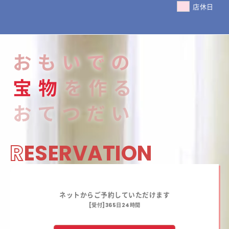
店休日
おもいでの
宝
物
を作る
おてつだい
R
ESERVATION
ネットからご予約していただけます
[受付]365日24時間