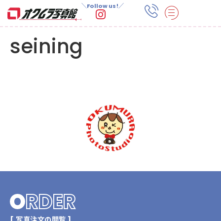
＼Follow us!／
seining
O
RDER
[ 写真注文の閲覧 ]