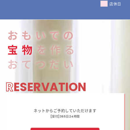
店休日
おもいでの
宝
物
を作る
おてつだい
R
ESERVATION
ネットからご予約していただけます
[受付]365日24時間