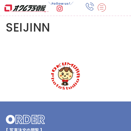
＼Follow us!／
SEIJINN
O
RDER
[ 写真注文の閲覧 ]