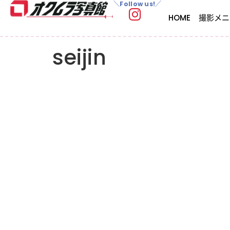
＼Follow us!／
HOME
撮影メニ
seijin