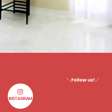
＼Follow us!／
INSTAGRAM