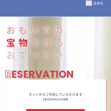
店休日
おもいでの
宝
物
を作る
おてつだい
R
ESERVATION
ネットからご予約していただけます
[受付]365日24時間