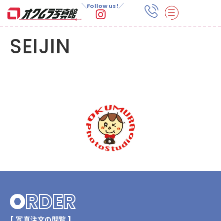
＼Follow us!／
SEIJIN
O
RDER
[ 写真注文の閲覧 ]