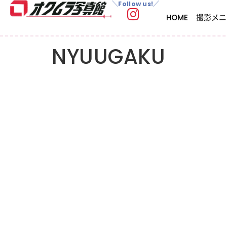
＼Follow us!／
HOME
撮影メニ
NYUUGAKU