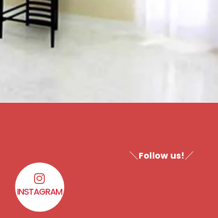
＼Follow us!／
INSTAGRAM