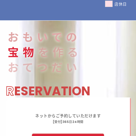
店休日
おもいでの
宝
物
を作る
おてつだい
R
ESERVATION
ネットからご予約していただけます
[受付]365日24時間