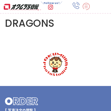
＼Follow us!／
DRAGONS
O
RDER
[ 写真注文の閲覧 ]