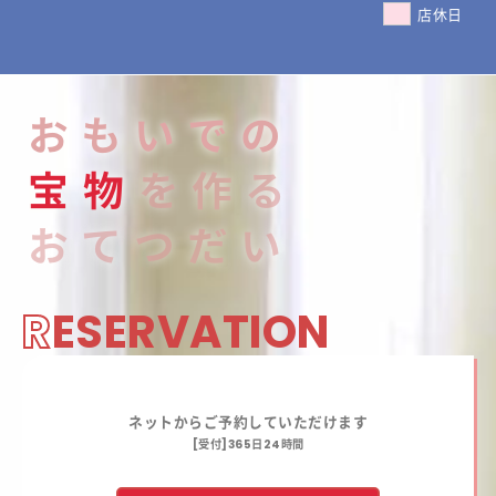
店休日
おもいでの
宝
物
を作る
おてつだい
R
ESERVATION
ネットからご予約していただけます
[受付]365日24時間