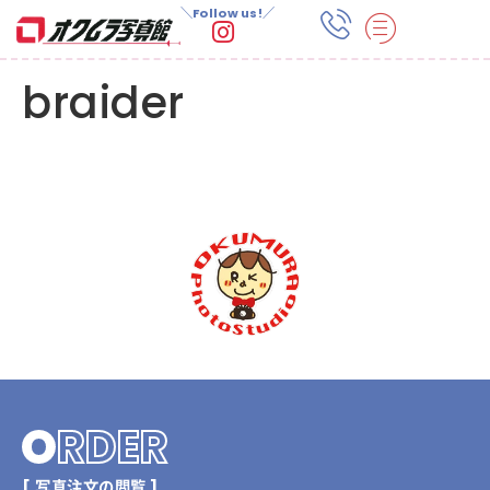
＼Follow us!／
braider
O
RDER
[ 写真注文の閲覧 ]