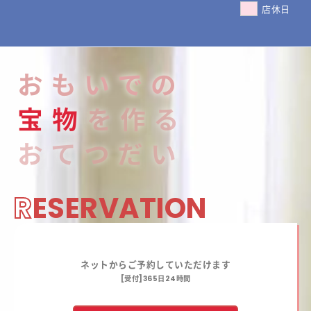
店休日
おもいでの
宝
物
を作る
おてつだい
R
ESERVATION
ネットからご予約していただけます
[受付]365日24時間