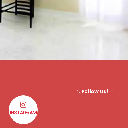
＼Follow us!／
INSTAGRAM