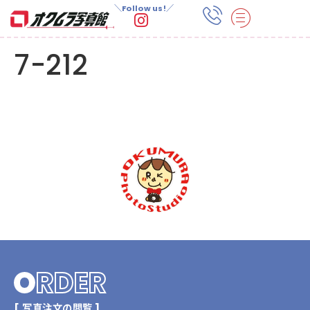
＼Follow us!／
7-212
O
RDER
[ 写真注文の閲覧 ]