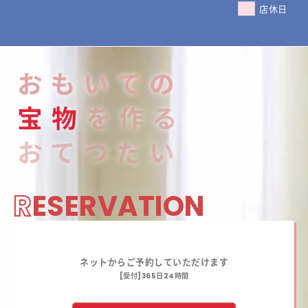
店休日
おもいでの
宝
物
を作る
おてつだい
R
ESERVATION
ネットからご予約していただけます
[受付]365日24時間