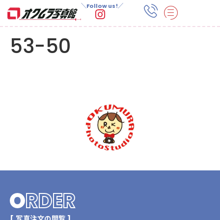
＼Follow us!／
53-50
O
RDER
[ 写真注文の閲覧 ]