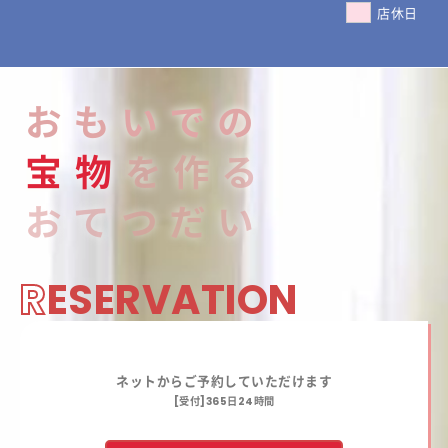
店休日
おもいでの
宝
物
を作る
おてつだい
R
ESERVATION
ネットからご予約していただけます
[受付]365日24時間