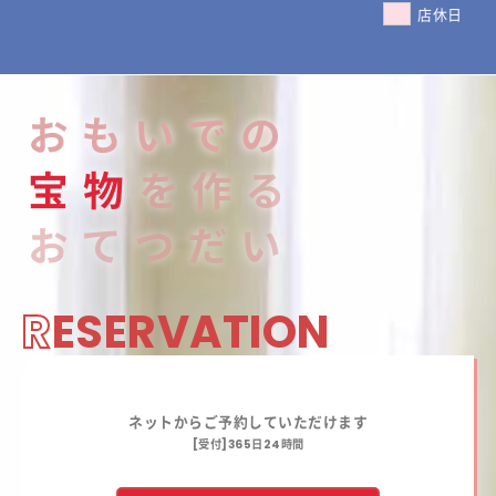
店休日
おもいでの
宝
物
を作る
おてつだい
R
ESERVATION
ネットからご予約していただけます
[受付]365日24時間