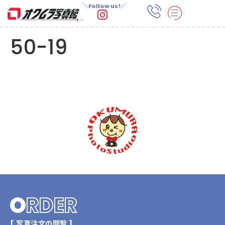
＼Follow us!／
50-19
O
RDER
[ 写真注文の閲覧 ]