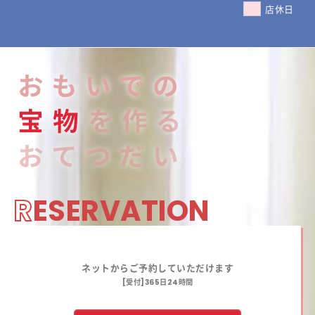
店休日
おもいでの
宝
物
を作る
おてつだい
R
ESERVATION
ネットからご予約していただけます
[受付]365日24時間