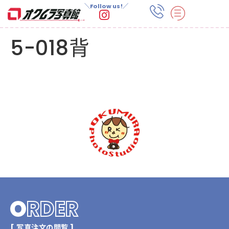
＼Follow us!／
5-018背
O
RDER
[ 写真注文の閲覧 ]