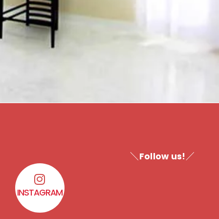
＼Follow us!／
INSTAGRAM