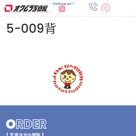
＼Follow us!／
5-009背
O
RDER
[ 写真注文の閲覧 ]