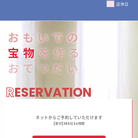
店休日
おもいでの
宝
物
を作る
おてつだい
R
ESERVATION
ネットからご予約していただけます
[受付]365日24時間