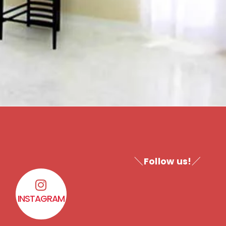
＼Follow us!／
INSTAGRAM