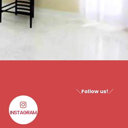
＼Follow us!／
INSTAGRAM