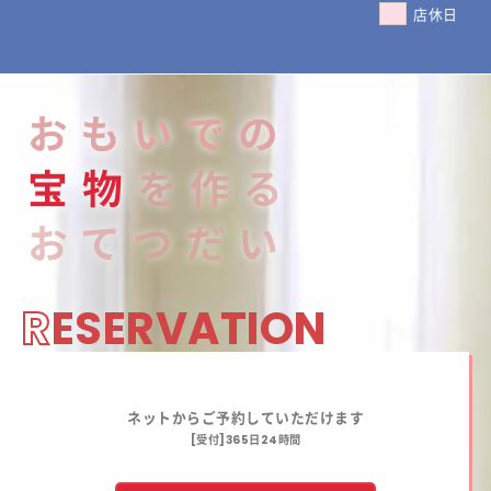
店休日
おもいでの
宝
物
を作る
おてつだい
R
ESERVATION
ネットからご予約していただけます
[受付]365日24時間