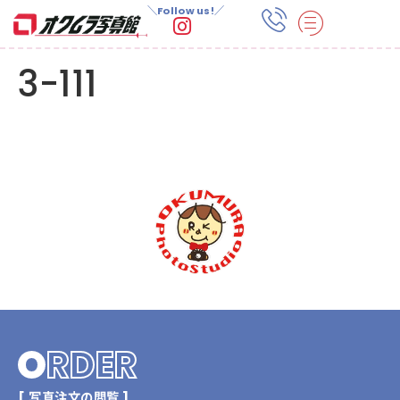
＼Follow us!／
3-111
O
RDER
[ 写真注文の閲覧 ]