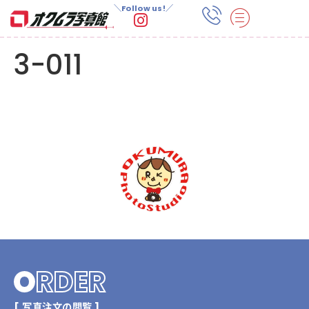
＼Follow us!／
3-011
O
RDER
[ 写真注文の閲覧 ]