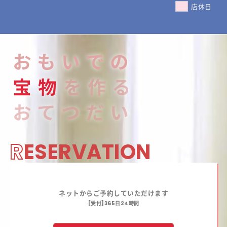
店休日
おもいでの
宝
物
を作る
おてつだい
R
ESERVATION
ネットからご予約していただけます
[受付]365日24時間