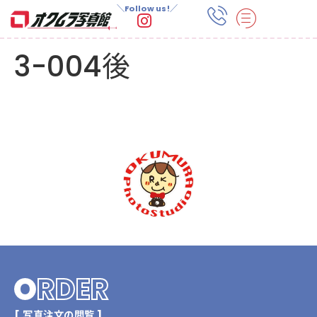
＼Follow us!／
3-004後
O
RDER
[ 写真注文の閲覧 ]