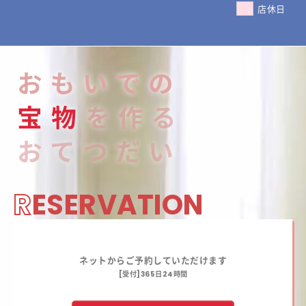
店休日
おもいでの
宝
物
を作る
おてつだい
R
ESERVATION
ネットからご予約していただけます
[受付]365日24時間